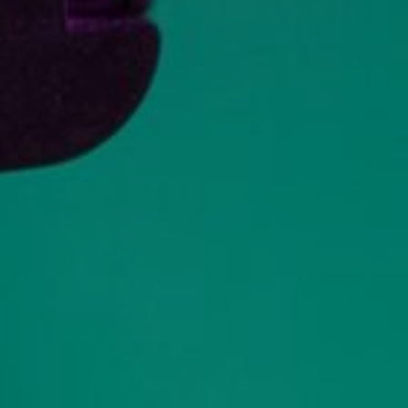
ETUSIVU
PALVELUT
TARRAPAINO
MAINOSTEIPPAUS
PAINOTUOTTEET