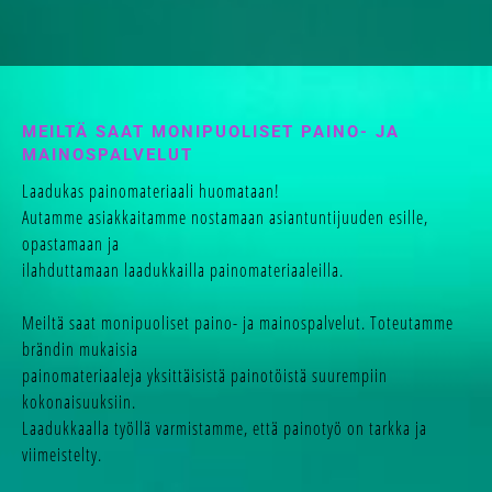
3D KOHOLOGOT
KYLTIT JA KILVET
MAINOSMATERIAALIT
MEILTÄ SAAT MONIPUOLISET PAINO- JA
MAINOSPALVELUT
TEKSTIILIPAINO
Laadukas painomateriaali huomataan!
Autamme asiakkaitamme nostamaan asiantuntijuuden esille,
TARJOUSPYYNTÖ
opastamaan ja
ilahduttamaan laadukkailla painomateriaaleilla.
KAUPPA
Meiltä saat monipuoliset paino- ja mainospalvelut. Toteutamme
brändin mukaisia
YHTEYSTIEDOT
painomateriaaleja yksittäisistä painotöistä suurempiin
kokonaisuuksiin.
TIETOSUOJASELOSTE
Laadukkaalla työllä varmistamme, että painotyö on tarkka ja
viimeistelty.