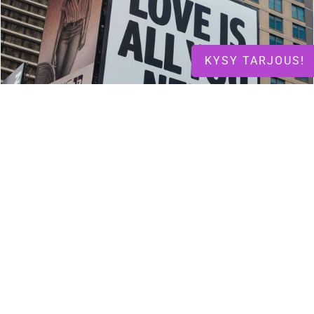
KYSY TARJOUS!
KATSO LISÄÄ
MAINOSMATERIAALIT