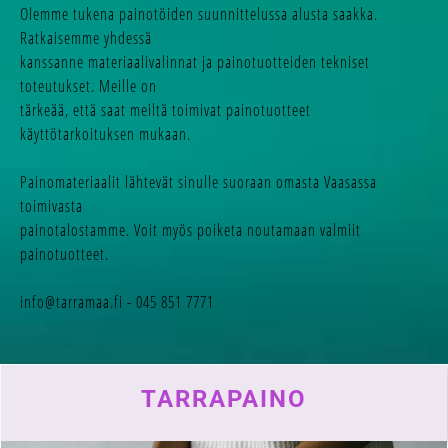
Olemme tukena painotöiden suunnittelussa alusta saakka.
Ratkaisemme yhdessä
kanssanne materiaalivalinnat ja painotuotteiden tekniset
toteutukset. Meille on
tärkeää, että saat meiltä toimivat painotuotteet
käyttötarkoituksen mukaan.
Painomateriaalit lähtevät sinulle suoraan omasta Vaasassa
toimivasta
painotalostamme. Voit myös poiketa noutamaan valmiit
painotuotteet.
info@tarramaa.fi - 045 851 7771
TARRAPAINO