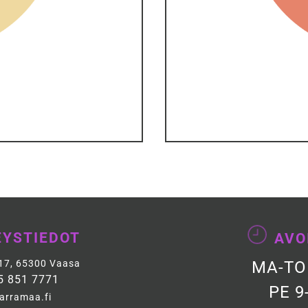
T
EYSTIEDOT
AVO
MA-TO
 17, 65300 Vaasa
5 851 7771
PE 9
arramaa.fi