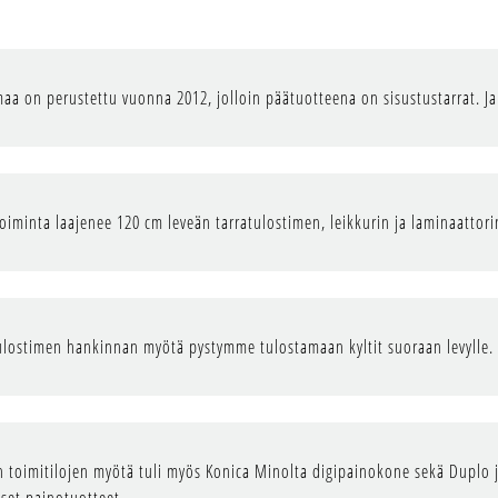
aa on perustettu vuonna 2012, jolloin päätuotteena on sisustustarrat. Ja
toiminta laajenee 120 cm leveän tarratulostimen, leikkurin ja laminaatt
ulostimen hankinnan myötä pystymme tulostamaan kyltit suoraan levylle.
 toimitilojen myötä tuli myös Konica Minolta digipainokone sekä Duplo j