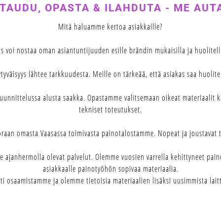
TAUDU, OPASTA & ILAHDUTA - ME AU
Mitä haluamme kertoa asiakkaille?
 voi nostaa oman asiantuntijuuden esille brändin mukaisilla ja huolitellu
ytyväisyys lähtee tarkkuudesta. Meille on tärkeää, että asiakas saa huolite
uunnittelussa alusta saakka. Opastamme valitsemaan oikeat materiaalit
tekniset toteutukset.
uoraan omasta Vaasassa toimivasta painotalostamme. Nopeat ja joustavat 
 ajanhermolla olevat palvelut. Olemme vuosien varrella kehittyneet paino
asiakkaalle painotyöhön sopivaa materiaalia.
i osaamistamme ja olemme tietoisia materiaalien lisäksi uusimmista laitte