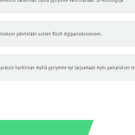
leikkurin hankinnan myötä pystymme valmistamaan 3D-kohologoja.
ainokone päivitetään uuteen Ricoh digipainokoneeseen.
prässin hankinnan myötä pystymme nyt tarjoamaan myös painatuksen teks