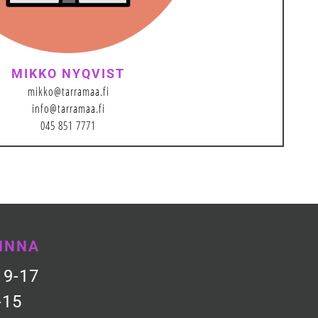
MIKKO NYQVIST
mikko@tarramaa.fi
info@tarramaa.fi
045 851 7771
INNA
 9-17
-15