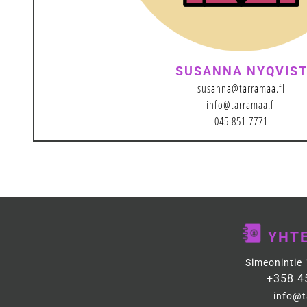
SUSANNA NYQVIS
susanna@tarramaa.fi
info@tarramaa.fi
045 851 7771
YHT
Simeonintie
+358 4
info@t