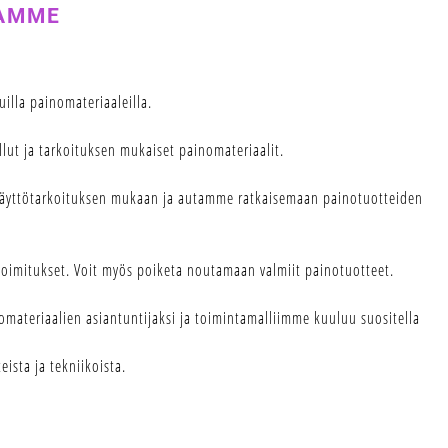
TAMME
illa painomateriaaleilla.
llut ja tarkoituksen mukaiset painomateriaalit.
 käyttötarkoituksen mukaan ja autamme ratkaisemaan painotuotteiden
toimitukset. Voit myös poiketa noutamaan valmiit painotuotteet.
materiaalien asiantuntijaksi ja toimintamalliimme kuuluu suositella
ista ja tekniikoista.