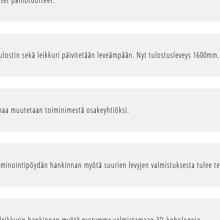
iset painotuotteet.
ulostin sekä leikkuri päivitetään leveämpään. Nyt tulostusleveys 1600mm.
maa muutetaan toiminimestä osakeyhtiöksi.
aminointipöydän hankinnan myötä suurien levyjen valmistuksesta tulee 