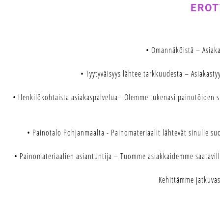
EROT
• Omannäköistä – Asiakas
• Tyytyväisyys lähtee tarkkuudesta – Asiakasty
• Henkilökohtaista asiakaspalvelua– Olemme tukenasi painotöiden s
• Painotalo Pohjanmaalta - Painomateriaalit lähtevät sinulle s
• Painomateriaalien asiantuntija – Tuomme asiakkaidemme saataville
Kehittämme jatkuvast